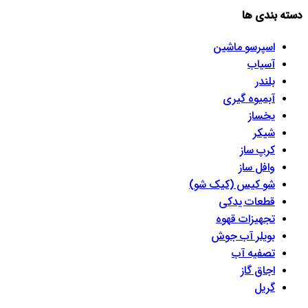
دسته بندی ها
اسپرسو‌ ماشین
آسیاب
بلندر
آبمیوه گیری
یخساز
شیکر
کرپ ساز
وافل ساز
شو کیس (کیک شو)
قطعات یدکی
تجهیزات قهوه
بویلر آب جوش
تصفیه آب
اجاق گاز
گریل