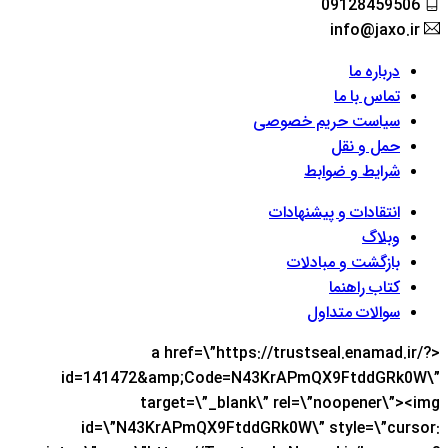
09128459506
info@jaxo.ir
درباره ما
تماس با ما
سیاست حریم خصوصی
حمل و نقل
شرایط و ضوابط
انتقادات و پیشنهادات
وبلاگ
بازگشت و مبادلات
کتاب راهنما
سوالات متداول
<a href=\”https://trustseal.enamad.ir/?
id=141472&amp;Code=N43KrAPmQX9FtddGRk0W\”
target=\”_blank\” rel=\”noopener\”><img
id=\”N43KrAPmQX9FtddGRk0W\” style=\”cursor: