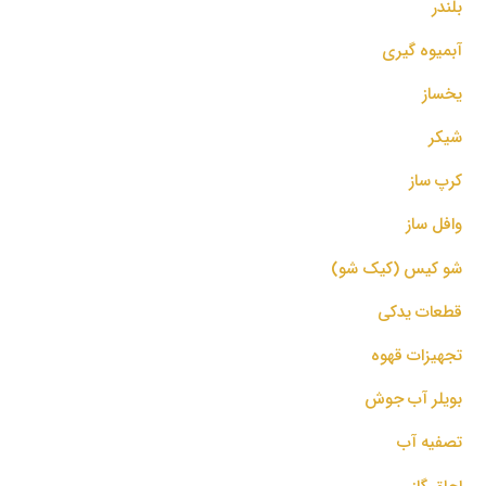
بلندر
آبمیوه گیری
یخساز
شیکر
کرپ ساز
وافل ساز
شو کیس (کیک شو)
قطعات یدکی
تجهیزات قهوه
بویلر آب جوش
تصفیه آب
اجاق گاز