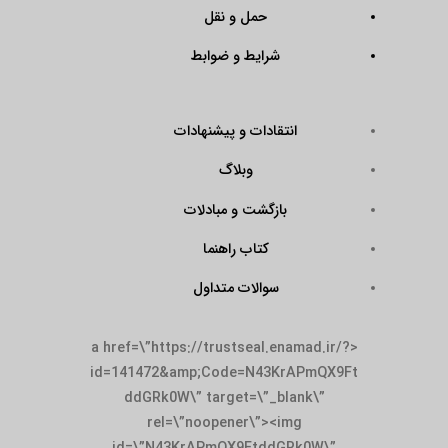
حمل و نقل
شرایط و ضوابط
انتقادات و پیشنهادات
وبلاگ
بازگشت و مبادلات
کتاب راهنما
سوالات متداول
<a href=\”https://trustseal.enamad.ir/?
id=141472&amp;Code=N43KrAPmQX9Ft
ddGRk0W\” target=\”_blank\”
rel=\”noopener\”><img
id=\”N43KrAPmQX9FtddGRk0W\”