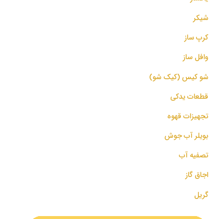
شیکر
کرپ ساز
وافل ساز
شو کیس (کیک شو)
قطعات یدکی
تجهیزات قهوه
بویلر آب جوش
تصفیه آب
اجاق گاز
گریل