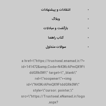
انتقادات و پیشنهادات
وبلاگ
بازگشت و مبادلات
کتاب راهنما
سوالات متداول
<a href=\”https://trustseal.enamad.ir/?
id=141472&amp;Code=N43KrAPmQX9Ft
ddGRk0W\” target=\”_blank\”
rel=\”noopener\”><img
id=\”N43KrAPmQX9FtddGRk0W\”
style=\”cursor: pointer;\”
src=\”https://Trustseal.eNamad.ir/logo
.aspx?