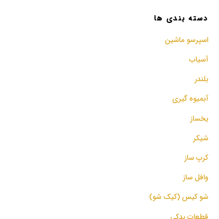
دسته بندی ها
اسپرسو‌ ماشین
آسیاب
بلندر
آبمیوه گیری
یخساز
شیکر
کرپ ساز
وافل ساز
شو کیس (کیک شو)
قطعات یدکی