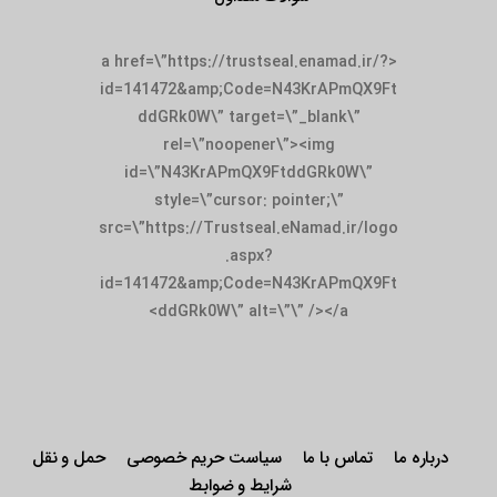
<a href=\”https://trustseal.enamad.ir/?
id=141472&amp;Code=N43KrAPmQX9Ft
ddGRk0W\” target=\”_blank\”
rel=\”noopener\”><img
id=\”N43KrAPmQX9FtddGRk0W\”
style=\”cursor: pointer;\”
src=\”https://Trustseal.eNamad.ir/logo
.aspx?
id=141472&amp;Code=N43KrAPmQX9Ft
ddGRk0W\” alt=\”\” /></a>
درباره ما
تماس با ما
سیاست حریم خصوصی
حمل و نقل
شرایط و ضوابط