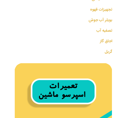
تجهیزات قهوه
بویلر آب جوش
تصفیه آب
اجاق گاز
گریل