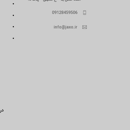
09128459506
info@jaxo.ir
درب