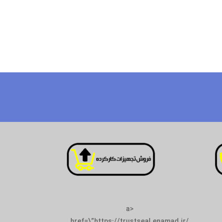
<a
href=\”https://trustseal.enamad.ir/