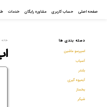
Ski
t
صفحه اصلی
حساب کاربری
مشاوره رایگان
خدمات
طر
conten
دسته بندی ها
خانه
/
اب
اسپرسو‌ ماشین
آسیاب
بلندر
ف
آبمیوه گیری
م
یخساز
شیکر