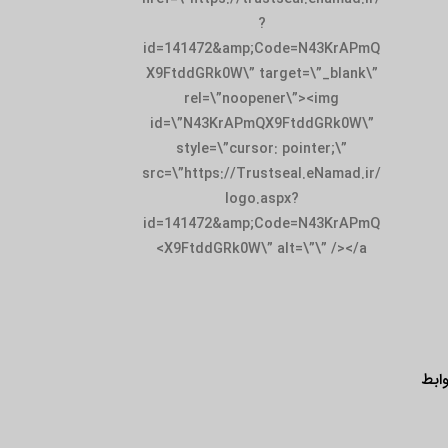
?
id=141472&amp;Code=N43KrAPmQ
X9FtddGRk0W\” target=\”_blank\”
rel=\”noopener\”><img
id=\”N43KrAPmQX9FtddGRk0W\”
style=\”cursor: pointer;\”
src=\”https://Trustseal.eNamad.ir/
logo.aspx?
id=141472&amp;Code=N43KrAPmQ
X9FtddGRk0W\” alt=\”\” /></a>
ابط