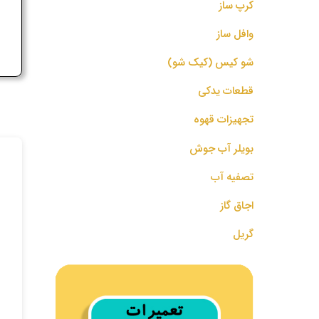
کرپ ساز
ج
وافل ساز
شو کیس (کیک شو)
قطعات یدکی
تجهیزات قهوه
بویلر آب جوش
تصفیه آب
اجاق گاز
گریل