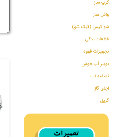
کرپ ساز
ج
وافل ساز
شو کیس (کیک شو)
قطعات یدکی
تجهیزات قهوه
بویلر آب جوش
تصفیه آب
اجاق گاز
گریل