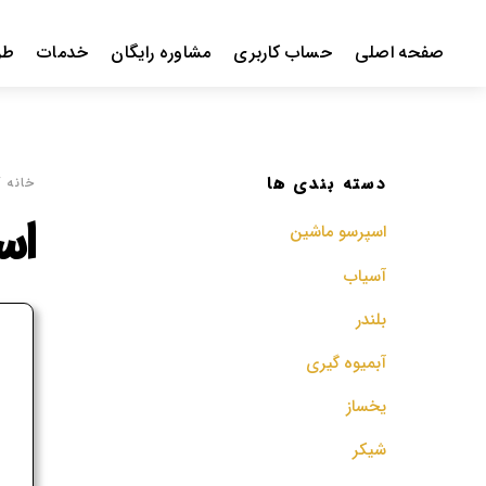
Ski
t
صفحه اصلی
حساب کاربری
مشاوره رایگان
خدمات
طر
conten
دسته بندی ها
خانه
/
اس
اسپرسو‌ ماشین
آسیاب
بلندر
ف
آبمیوه گیری
م
یخساز
شیکر