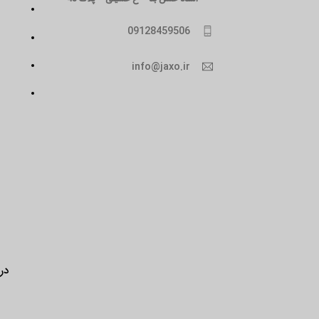
09128459506
info@jaxo.ir
درب