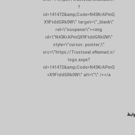
?
id=141472&amp;Code=N43KrAPmQ
X9FtddGRk0W\” target=\”_blank\”
rel=\”noopener\”><img
id=\”N43KrAPmQX9FtddGRk0W\”
style=\”cursor: pointer;\”
src=\”https://Trustseal.eNamad.ir/
logo.aspx?
id=141472&amp;Code=N43KrAPmQ
X9FtddGRk0W\” alt=\”\” /></a>
ابط