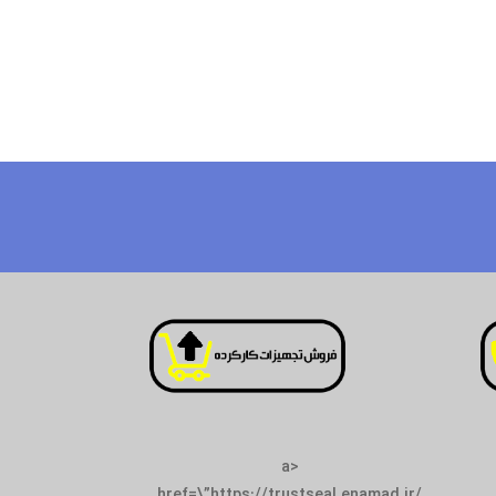
<a
href=\”https://trustseal.enamad.ir/