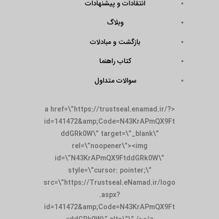
انتقادات و پیشنهادات
وبلاگ
بازگشت و مبادلات
کتاب راهنما
سوالات متداول
<a href=\”https://trustseal.enamad.ir/?
id=141472&amp;Code=N43KrAPmQX9Ft
ddGRk0W\” target=\”_blank\”
rel=\”noopener\”><img
id=\”N43KrAPmQX9FtddGRk0W\”
style=\”cursor: pointer;\”
src=\”https://Trustseal.eNamad.ir/logo
.aspx?
id=141472&amp;Code=N43KrAPmQX9Ft