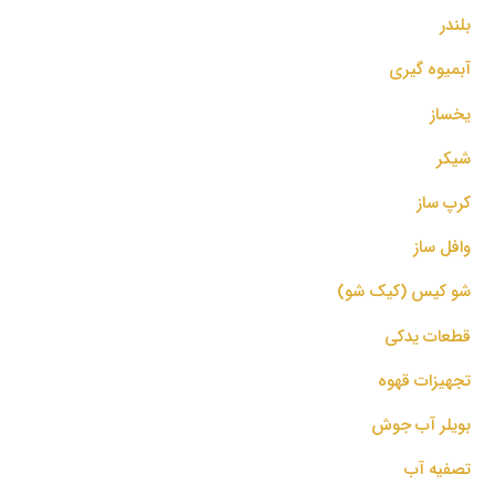
بلندر
آبمیوه گیری
یخساز
شیکر
کرپ ساز
وافل ساز
شو کیس (کیک شو)
قطعات یدکی
تجهیزات قهوه
بویلر آب جوش
تصفیه آب