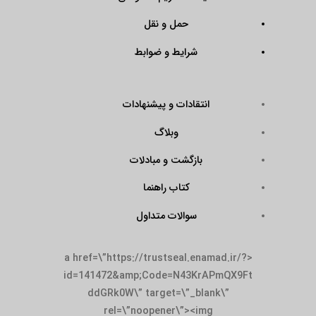
حمل و نقل
شرایط و ضوابط
انتقادات و پیشنهادات
وبلاگ
بازگشت و مبادلات
کتاب راهنما
سوالات متداول
<a href=\”https://trustseal.enamad.ir/?
id=141472&amp;Code=N43KrAPmQX9Ft
ddGRk0W\” target=\”_blank\”
rel=\”noopener\”><img