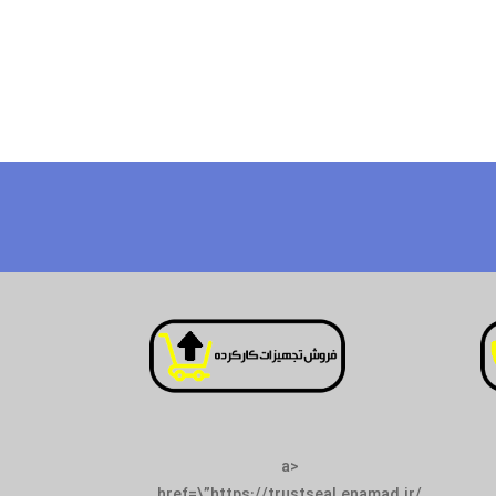
<a
href=\”https://trustseal.enamad.ir/