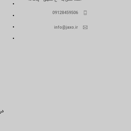
09128459506
info@jaxo.ir
درب