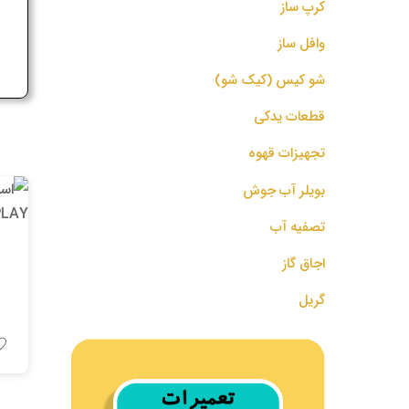
کرپ ساز
ج
وافل ساز
شو کیس (کیک شو)
قطعات یدکی
تجهیزات قهوه
بویلر آب جوش
تصفیه آب
اجاق گاز
گریل