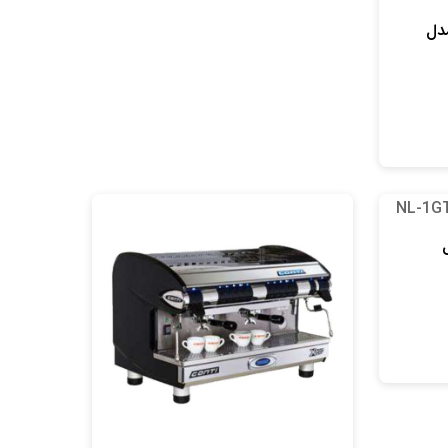
اشین bezzera مدل
مدل