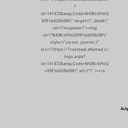
?
id=141472&amp;Code=N43KrAPmQ
X9FtddGRk0W\” target=\”_blank\”
rel=\”noopener\”><img
id=\”N43KrAPmQX9FtddGRk0W\”
style=\”cursor: pointer;\”
src=\”https://Trustseal.eNamad.ir/
logo.aspx?
id=141472&amp;Code=N43KrAPmQ
X9FtddGRk0W\” alt=\”\” /></a>
ابط