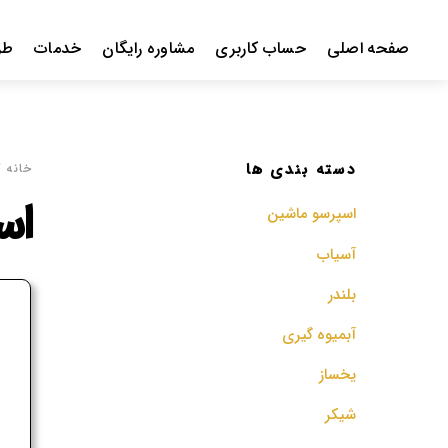
Ski
t
صفحه اصلی
حساب کاربری
مشاوره رایگان
خدمات
طر
conten
دسته بندی ها
خانه
/
اس
اسپرسو‌ ماشین
آسیاب
بلندر
ف
آبمیوه گیری
م
یخساز
شیکر