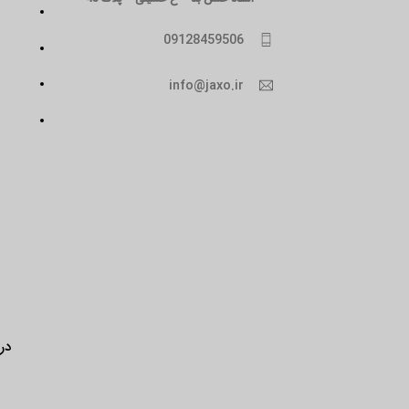
09128459506
info@jaxo.ir
درب