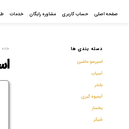
Ski
t
صفحه اصلی
حساب کاربری
مشاوره رایگان
خدمات
طر
conten
دسته بندی ها
خانه
/
اس
اسپرسو‌ ماشین
آسیاب
بلندر
ف
آبمیوه گیری
م
یخساز
شیکر