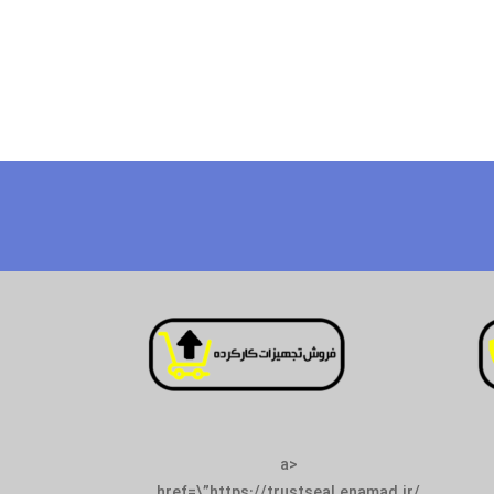
<a
href=\”https://trustseal.enamad.ir/