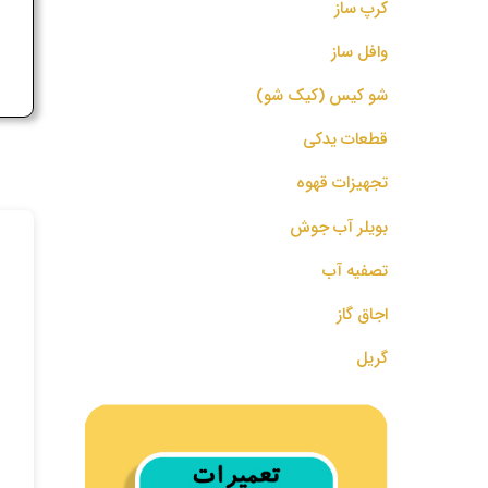
کرپ ساز
ج
وافل ساز
شو کیس (کیک شو)
قطعات یدکی
تجهیزات قهوه
بویلر آب جوش
تصفیه آب
اجاق گاز
گریل