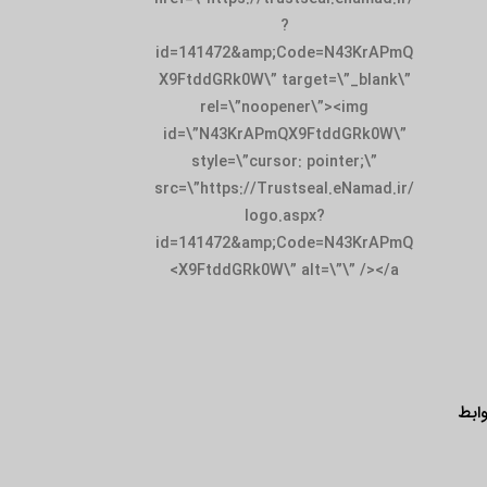
?
id=141472&amp;Code=N43KrAPmQ
X9FtddGRk0W\” target=\”_blank\”
rel=\”noopener\”><img
id=\”N43KrAPmQX9FtddGRk0W\”
style=\”cursor: pointer;\”
src=\”https://Trustseal.eNamad.ir/
logo.aspx?
id=141472&amp;Code=N43KrAPmQ
X9FtddGRk0W\” alt=\”\” /></a>
ابط