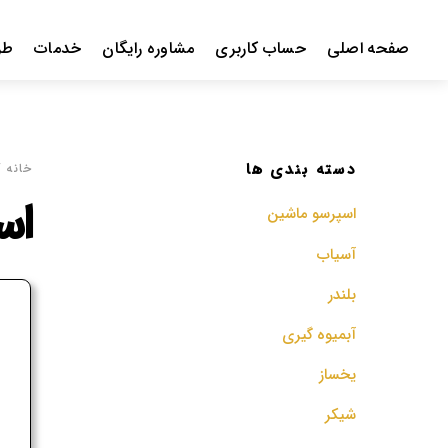
Ski
t
صفحه اصلی
حساب کاربری
مشاوره رایگان
خدمات
طر
conten
دسته بندی ها
خانه
/
اس
اسپرسو‌ ماشین
آسیاب
بلندر
ف
آبمیوه گیری
م
یخساز
شیکر