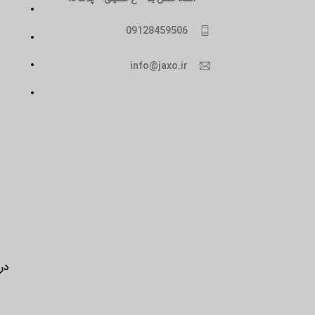
09128459506
info@jaxo.ir
درب