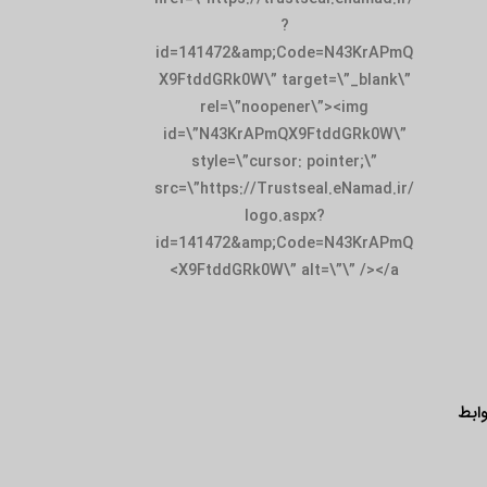
?
id=141472&amp;Code=N43KrAPmQ
X9FtddGRk0W\” target=\”_blank\”
rel=\”noopener\”><img
id=\”N43KrAPmQX9FtddGRk0W\”
style=\”cursor: pointer;\”
src=\”https://Trustseal.eNamad.ir/
logo.aspx?
id=141472&amp;Code=N43KrAPmQ
X9FtddGRk0W\” alt=\”\” /></a>
ابط