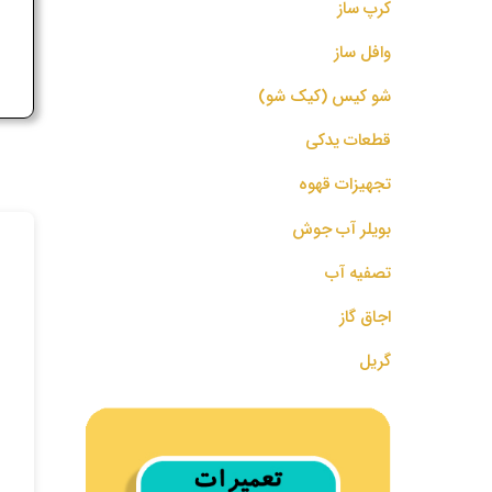
کرپ ساز
ج
وافل ساز
شو کیس (کیک شو)
قطعات یدکی
تجهیزات قهوه
بویلر آب جوش
تصفیه آب
اجاق گاز
گریل