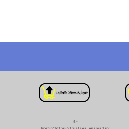
<a
href=\”https://trustseal.enamad.ir/