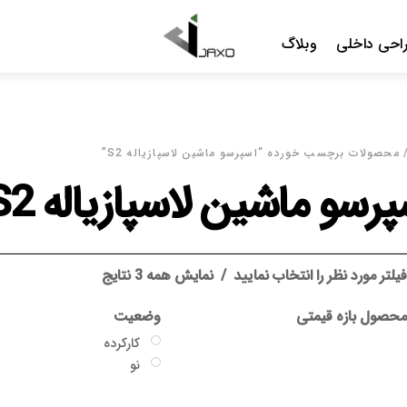
Menu
احی داخلی
وبلاگ
 محصولات برچسب خورده “اسپرسو ماشین لاسپازیاله S2”
پرسو ماشین لاسپازیاله S2
یلتر مورد نظر را انتخاب نمایید
نمایش همه 3 نتایج
حصول بازه قیمتی
وضعیت
کارکرده
نو