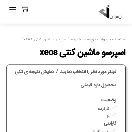
Ski
Menu
t
conten
خانه
/ محصولات برچسب خورده “اسپرسو ماشین کنتی xeos”
اسپرسو ماشین کنتی xeos
فیلتر مورد نظر را انتخاب نمایید
نمایش نتیجه ی تکی
محصول بازه قیمتی
وضعیت
کارکرده
نو
گارانتی
بدون گارانتی