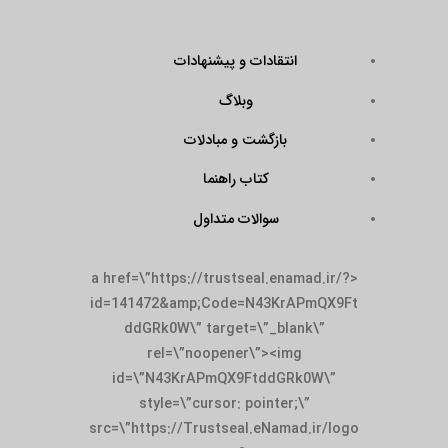
انتقادات و پیشنهادات
وبلاگ
بازگشت و مبادلات
کتاب راهنما
سوالات متداول
<a href=\”https://trustseal.enamad.ir/?
id=141472&amp;Code=N43KrAPmQX9Ft
ddGRk0W\” target=\”_blank\”
rel=\”noopener\”><img
id=\”N43KrAPmQX9FtddGRk0W\”
style=\”cursor: pointer;\”
src=\”https://Trustseal.eNamad.ir/logo