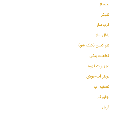
یخساز
شیکر
کرپ ساز
وافل ساز
شو کیس (کیک شو)
قطعات یدکی
تجهیزات قهوه
بویلر آب جوش
تصفیه آب
اجاق گاز
گریل