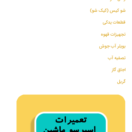
شو کیس (کیک شو)
قطعات یدکی
تجهیزات قهوه
بویلر آب جوش
تصفیه آب
اجاق گاز
گریل