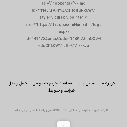
rel=\”noopener\”><img
id=\”N43KrAPmQX9FtddGRk0W\”
style=\”cursor: pointer;\”
src=\”https://Trustseal.eNamad.ir/logo
.aspx?
id=141472&amp;Code=N43KrAPmQX9Ft
ddGRk0W\” alt=\”\” /></a>
درباره ما
تماس با ما
سیاست حریم خصوصی
حمل و نقل
شرایط و ضوابط
کلیه حقوق محفوظ و متعلق به Jaxo.ir می باشد
طراحی و توسعه
Back