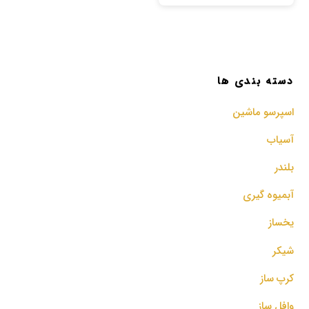
دسته بندی ها
اسپرسو‌ ماشین
آسیاب
بلندر
آبمیوه گیری
یخساز
شیکر
کرپ ساز
وافل ساز