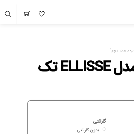
arch
اسپرسو ماشین BEZZERA مدل ELLISSE تک
گارانتی
بدون گارانتی