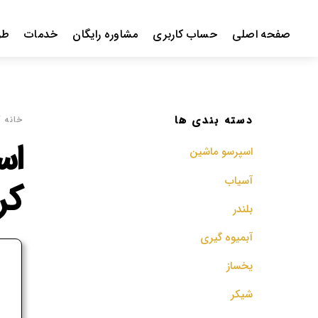
Ski
t
صفحه اصلی
حساب کاربری
مشاوره رایگان
خدمات
طر
conten
دسته بندی ها
خانه
/ 
اسپرسو‌ ماشین
آسیاب
کر
بلندر
آبمیوه گیری
ف
یخساز
م
شیکر