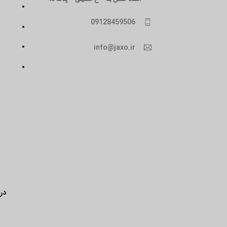
09128459506
info@jaxo.ir
درب