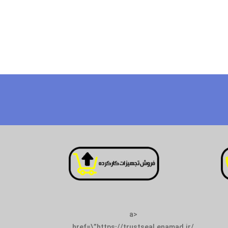
<a
href=\”https://trustseal.enamad.ir/