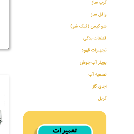
کرپ ساز
وافل ساز
ج
شو کیس (کیک شو)
قطعات یدکی
تجهیزات قهوه
بویلر آب جوش
تصفیه آب
اجاق گاز
گریل