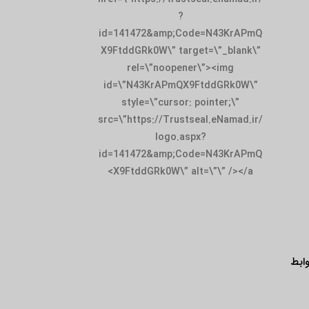
?
id=141472&amp;Code=N43KrAPmQ
X9FtddGRk0W\” target=\”_blank\”
rel=\”noopener\”><img
id=\”N43KrAPmQX9FtddGRk0W\”
style=\”cursor: pointer;\”
src=\”https://Trustseal.eNamad.ir/
logo.aspx?
id=141472&amp;Code=N43KrAPmQ
X9FtddGRk0W\” alt=\”\” /></a>
ابط