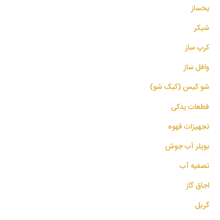
یخساز
شیکر
کرپ ساز
وافل ساز
شو کیس (کیک شو)
قطعات یدکی
تجهیزات قهوه
بویلر آب جوش
تصفیه آب
اجاق گاز
گریل