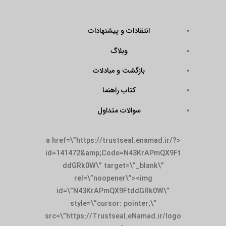
انتقادات و پیشنهادات
وبلاگ
بازگشت و مبادلات
کتاب راهنما
سوالات متداول
<a href=\”https://trustseal.enamad.ir/?
id=141472&amp;Code=N43KrAPmQX9Ft
ddGRk0W\” target=\”_blank\”
rel=\”noopener\”><img
id=\”N43KrAPmQX9FtddGRk0W\”
style=\”cursor: pointer;\”
src=\”https://Trustseal.eNamad.ir/logo