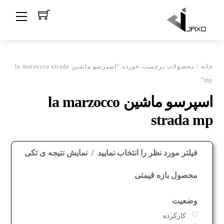
Ski
Menu
t
conten
خانه
/ محصولات برچسب خورده “اسپرسو ماشین la marzocco strada
mp”
اسپرسو ماشین la marzocco
strada mp
فیلتر مورد نظر را انتخاب نمایید
نمایش نتیجه ی تکی
محصول بازه قیمتی
وضعیت
کارکرده