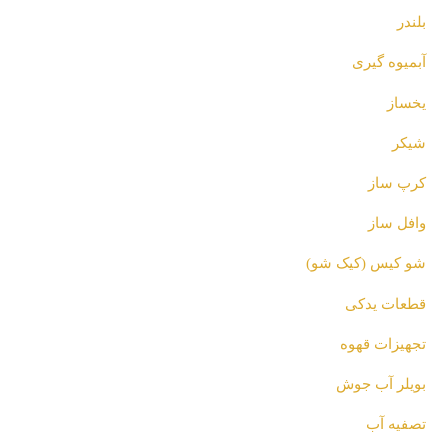
بلندر
آبمیوه گیری
یخساز
شیکر
کرپ ساز
وافل ساز
شو کیس (کیک شو)
قطعات یدکی
تجهیزات قهوه
بویلر آب جوش
تصفیه آب