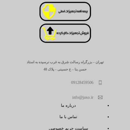
تهران – بزرگراه رسالت شرق به غرب نرسیده به استاد
حسن بنا – خ حسینی – پلاک 48
09128459506
info@jaxo.ir
درباره ما
تماس با ما
سیاست حریم خصوصی