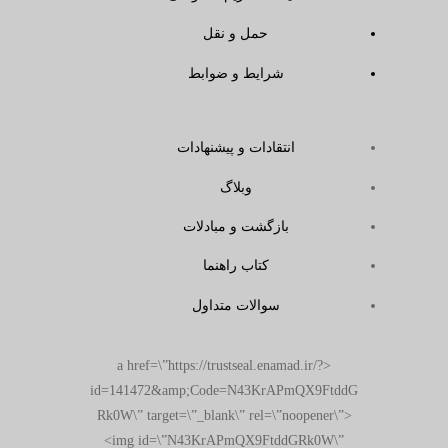
حمل و نقل
شرایط و ضوابط
انتقادات و پیشنهادات
وبلاگ
بازگشت و مبادلات
کتاب راهنما
سوالات متداول
<a href=\”https://trustseal.enamad.ir/?
id=141472&amp;Code=N43KrAPmQX9FtddG
Rk0W\” target=\”_blank\” rel=\”noopener\”>
<img id=\”N43KrAPmQX9FtddGRk0W\”