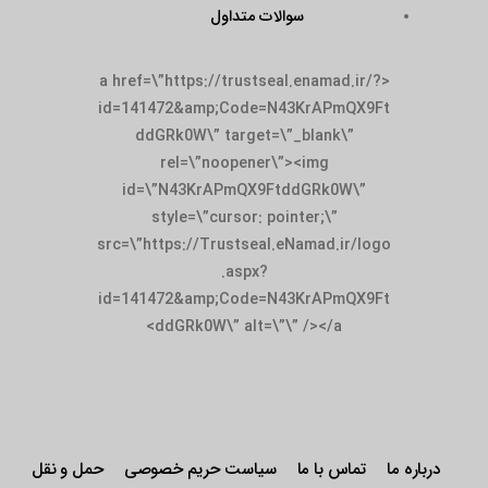
سوالات متداول
<a href=\”https://trustseal.enamad.ir/?
id=141472&amp;Code=N43KrAPmQX9Ft
ddGRk0W\” target=\”_blank\”
rel=\”noopener\”><img
id=\”N43KrAPmQX9FtddGRk0W\”
style=\”cursor: pointer;\”
src=\”https://Trustseal.eNamad.ir/logo
.aspx?
id=141472&amp;Code=N43KrAPmQX9Ft
ddGRk0W\” alt=\”\” /></a>
درباره ما
تماس با ما
سیاست حریم خصوصی
حمل و نقل