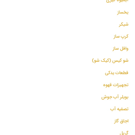
یخساز
شیکر
کرپ ساز
وافل ساز
شو کیس (کیک شو)
قطعات یدکی
تجهیزات قهوه
بویلر آب جوش
تصفیه آب
اجاق گاز
گریل