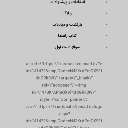
انتقادات و پیشنهادات
وبلاگ
بازگشت و مبادلات
کتاب راهنما
سوالات متداول
<a href=\”https://trustseal.enamad.ir/?
id=141472&amp;Code=N43KrAPmQX9Ft
ddGRk0W\” target=\”_blank\”
rel=\”noopener\”><img
id=\”N43KrAPmQX9FtddGRk0W\”
style=\”cursor: pointer;\”
src=\”https://Trustseal.eNamad.ir/logo
.aspx?
id=141472&amp;Code=N43KrAPmQX9Ft