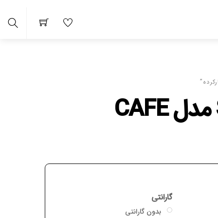
Search
دل CAFE