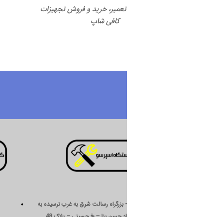
 تعمیر، خرید و فروش تجهیزات
کافی شاپ
درباره ما
 بزرگراه رسالت شرق به غرب نرسیده به
د حسن بنا – خ حسینی – پلاک 48