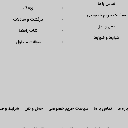
?
وبلاگ
Code=N43KrAPmQ
بازگشت و مبادلات
arget=\”_blank\”
ener\”><img
کتاب راهنما
QX9FtddGRk0W\”
سوالات متداول
r: pointer;\”
stseal.eNamad.ir/
aspx?
Code=N43KrAPmQ
 alt=\”\” /></a>
حریم خصوصی
حمل و نقل
شرایط و ضوابط