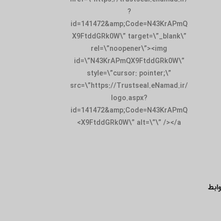
id=141472&amp;
X9FtddGRk0W\” t
rel=\”noop
id=\”N43KrAPm
style=\”curso
src=\”https://Tru
logo.
id=141472&amp;
X9FtddGRk0W\”