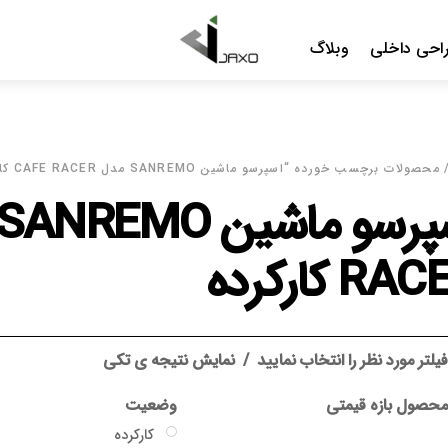
Me
CAFE RAC کارکرده”
اسپرسو ماشین SANREMO م
د
نمایش نتیجه ی تکی
وضعیت
گارانتی
کارکرده
بدون گارانتی