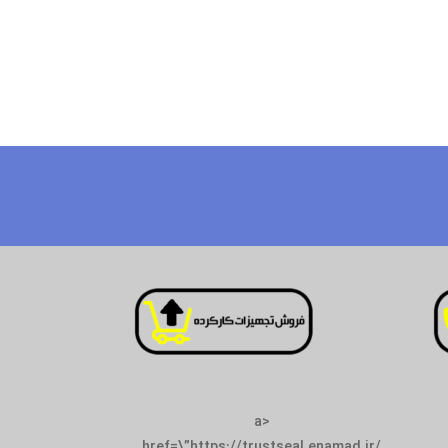
<a
href=\”https://tr