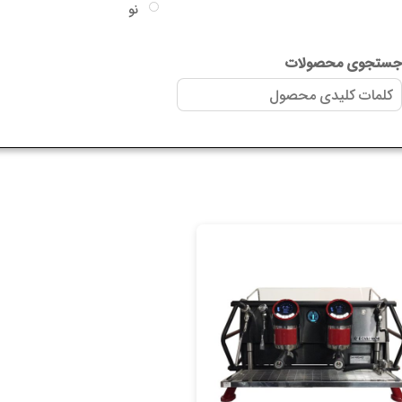
نو
جاکسو
سایر گارانتی