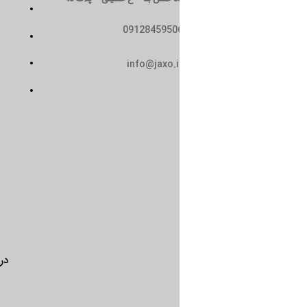
تماس با ما
0912845950
سیاست حریم خصوصی
حمل و نقل
info@jaxo.i
شرایط و ضوابط
درباره ما
تماس با ما
سیاست 