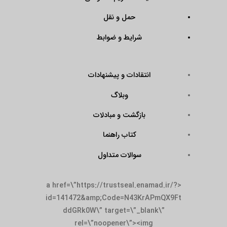
حمل و نقل
شرایط و ضوابط
انتقادات و پیشنهادات
وبلاگ
بازگشت و مبادلات
کتاب راهنما
سوالات متداول
<a href=\”https://trustseal.enamad.ir/?
id=141472&amp;Code=N43KrAPmQX9Ft
ddGRk0W\” target=\”_blank\”
rel=\”noopener\”><img