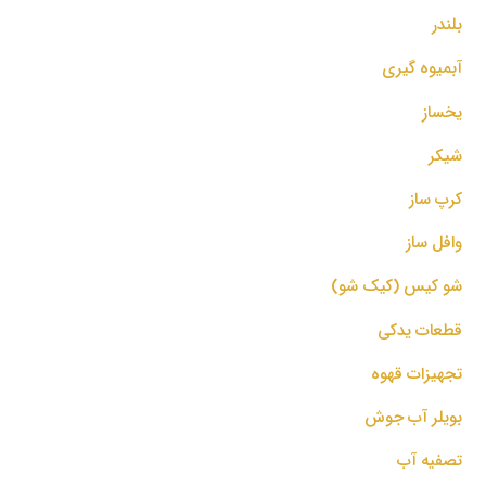
بلندر
آبمیوه گیری
یخساز
شیکر
کرپ ساز
وافل ساز
شو کیس (کیک شو)
قطعات یدکی
تجهیزات قهوه
بویلر آب جوش
تصفیه آب