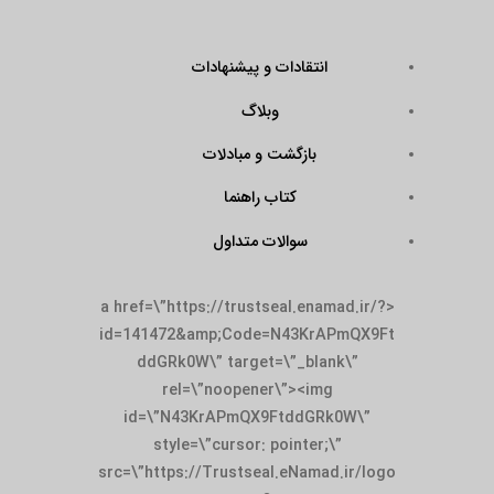
انتقادات و پیشنهادات
وبلاگ
بازگشت و مبادلات
کتاب راهنما
سوالات متداول
<a href=\”https://trustseal.enamad.ir/?
id=141472&amp;Code=N43KrAPmQX9Ft
ddGRk0W\” target=\”_blank\”
rel=\”noopener\”><img
id=\”N43KrAPmQX9FtddGRk0W\”
style=\”cursor: pointer;\”
src=\”https://Trustseal.eNamad.ir/logo