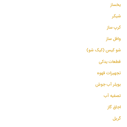
یخساز
شیکر
کرپ ساز
وافل ساز
شو کیس (کیک شو)
قطعات یدکی
تجهیزات قهوه
بویلر آب جوش
تصفیه آب
اجاق گاز
گریل