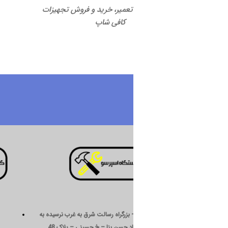
 تعمیر، خرید و فروش تجهیزات
کافی شاپ
درباره ما
 بزرگراه رسالت شرق به غرب نرسیده به
د حسن بنا – خ حسینی – پلاک 48