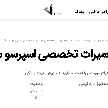
Me
ات تخصصی اسپرسو ماشین سن رمو ورنا”
صی اسپرسو ماشین سن رم
د
نمایش نتیجه ی تکی
وضعیت
گارانتی
کارکرده
بدون گارانتی
نو
جاکسو
سایر گارانتی