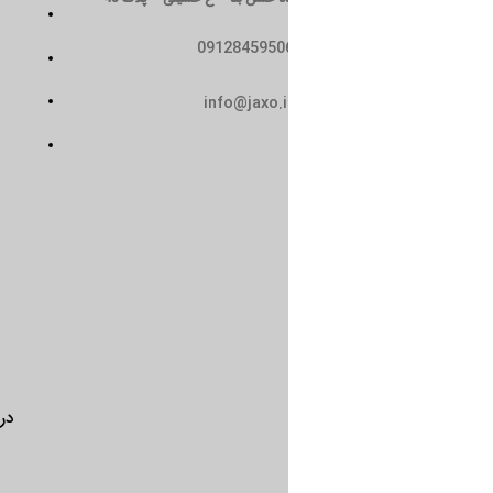
تماس با ما
0912845950
سیاست حریم خصوصی
حمل و نقل
info@jaxo.i
شرایط و ضوابط
درباره ما
تماس با ما
سیاست 