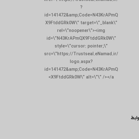
id=141472&amp;
X9FtddGRk0W\” t
rel=\”noop
id=\”N43KrAPm
style=\”curso
src=\”https://Tru
logo.
id=141472&amp;
X9FtddGRk0W\”