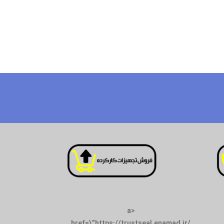
<a
href=\”https://tr