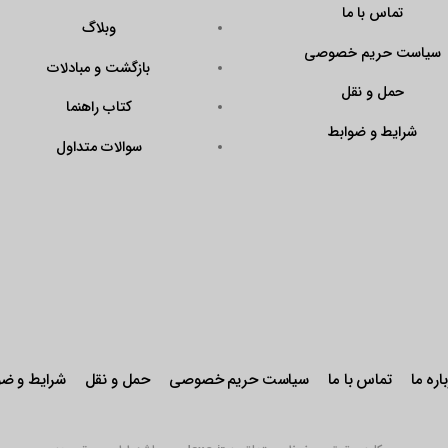
?
وبلاگ
Code=N43KrAPmQ
بازگشت و مبادلات
arget=\”_blank\”
ener\”><img
کتاب راهنما
QX9FtddGRk0W\”
سوالات متداول
r: pointer;\”
stseal.eNamad.ir/
aspx?
Code=N43KrAPmQ
 alt=\”\” /></a>
حریم خصوصی
حمل و نقل
شرایط و ضوابط