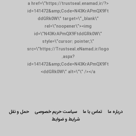
<a href=\”https://trustseal.enamad.ir/?
id=141472&amp;Code=N43KrAPmQX9Ft
ddGRk0W\” target=\”_blank\”
rel=\”noopener\”><img
id=\”N43KrAPmQX9FtddGRk0W\”
style=\”cursor: pointer;\”
src=\”https://Trustseal.eNamad.ir/logo
.aspx?
id=141472&amp;Code=N43KrAPmQX9Ft
ddGRk0W\” alt=\”\” /></a>
درباره ما
تماس با ما
سیاست حریم خصوصی
حمل و نقل
شرایط و ضوابط