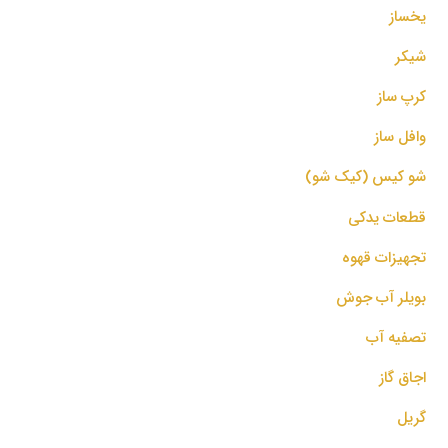
یخساز
شیکر
کرپ ساز
وافل ساز
شو کیس (کیک شو)
قطعات یدکی
تجهیزات قهوه
بویلر آب جوش
تصفیه آب
اجاق گاز
گریل