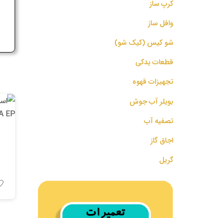
کرپ ساز
ج
وافل ساز
شو کیس (کیک شو)
قطعات یدکی
تجهیزات قهوه
بویلر آب جوش
تصفیه آب
اجاق گاز
گریل