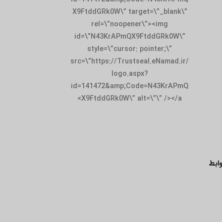
X9FtddGRk0W\” target=\”_blank\”
rel=\”noopener\”><img
id=\”N43KrAPmQX9FtddGRk0W\”
style=\”cursor: pointer;\”
src=\”https://Trustseal.eNamad.ir/
logo.aspx?
id=141472&amp;Code=N43KrAPmQ
X9FtddGRk0W\” alt=\”\” /></a>
ابط