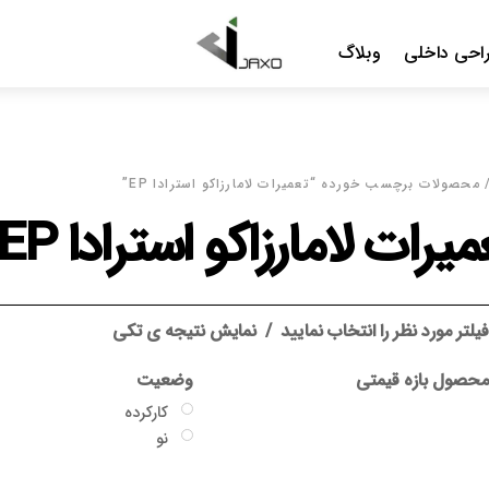
Menu
احی داخلی
وبلاگ
محصولات برچسب خورده “تعمیرات لامارزاکو استرادا EP”
یرات لامارزاکو استرادا EP
یلتر مورد نظر را انتخاب نمایید
نمایش نتیجه ی تکی
حصول بازه قیمتی
وضعیت
کارکرده
نو