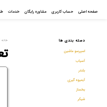
Ski
t
صفحه اصلی
حساب کاربری
مشاوره رایگان
خدمات
طر
conten
دسته بندی ها
خانه
/ 
تعم
اسپرسو‌ ماشین
آسیاب
بلندر
ف
آبمیوه گیری
م
یخساز
شیکر