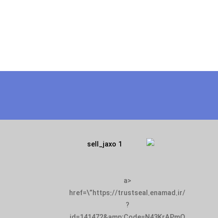
<a
href=\”https://trustseal.enamad.ir/
?
id=141472&amp;Code=N43KrAPmQ