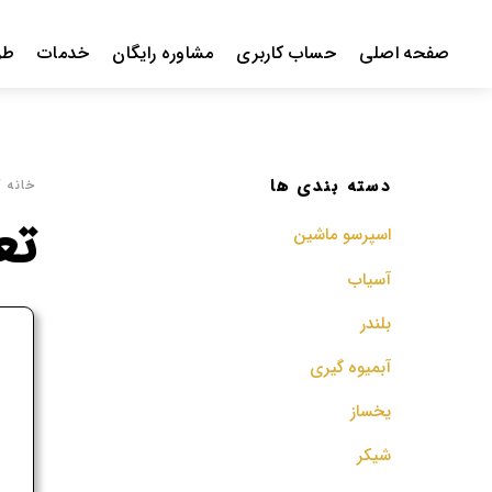
Ski
t
صفحه اصلی
حساب کاربری
مشاوره رایگان
خدمات
طر
conten
دسته بندی ها
خانه
/
تع
اسپرسو‌ ماشین
آسیاب
بلندر
ف
آبمیوه گیری
م
یخساز
شیکر