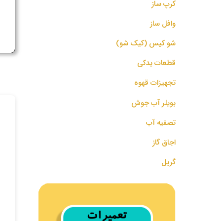
کرپ ساز
ج
وافل ساز
شو کیس (کیک شو)
قطعات یدکی
تجهیزات قهوه
بویلر آب جوش
تصفیه آب
اجاق گاز
گریل