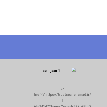
<a
href=\”https://trustseal.enamad.ir/
?
id=141472&amp;Code=N43KrAPmQ