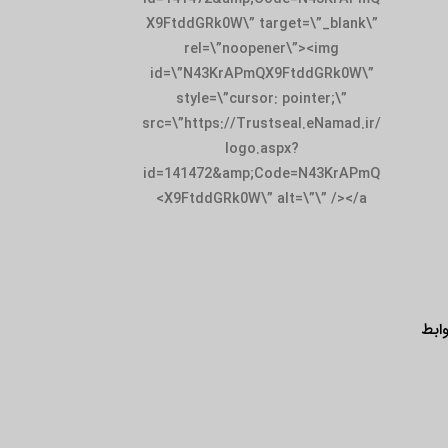
X9FtddGRk0W\” target=\”_blank\”
rel=\”noopener\”><img
id=\”N43KrAPmQX9FtddGRk0W\”
style=\”cursor: pointer;\”
src=\”https://Trustseal.eNamad.ir/
logo.aspx?
id=141472&amp;Code=N43KrAPmQ
X9FtddGRk0W\” alt=\”\” /></a>
ابط