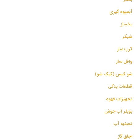
آبمیوه گیری
یخساز
شیکر
کرپ ساز
وافل ساز
شو کیس (کیک شو)
قطعات یدکی
تجهیزات قهوه
بویلر آب جوش
تصفیه آب
اجاق گاز