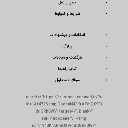
حمل و نقل
شرایط و ضوابط
انتقادات و پیشنهادات
وبلاگ
بازگشت و مبادلات
کتاب راهنما
سوالات متداول
<a href=\”https://trustseal.enamad.ir/?
id=141472&amp;Code=N43KrAPmQX9Ft
ddGRk0W\” target=\”_blank\”
rel=\”noopener\”><img
id=\”N43KrAPmQX9FtddGRk0W\”