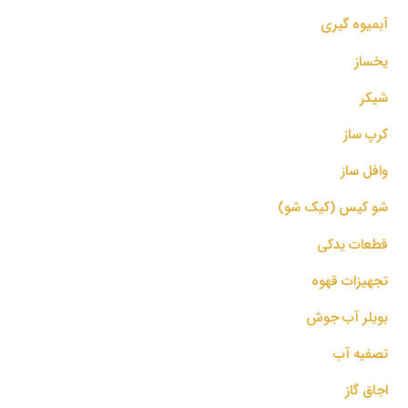
آبمیوه گیری
یخساز
شیکر
کرپ ساز
وافل ساز
شو کیس (کیک شو)
قطعات یدکی
تجهیزات قهوه
بویلر آب جوش
تصفیه آب
اجاق گاز