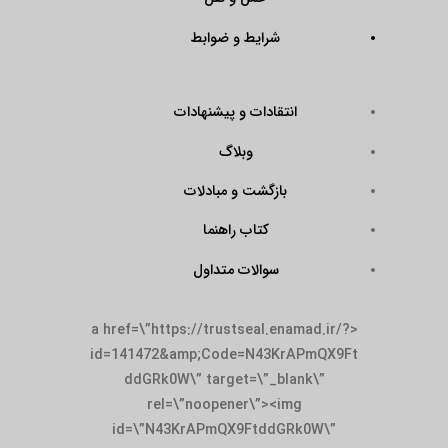
شرایط و ضوابط
انتقادات و پیشنهادات
وبلاگ
بازگشت و مبادلات
کتاب راهنما
سوالات متداول
<a href=\”https://trustseal.enamad.ir/?
id=141472&amp;Code=N43KrAPmQX9Ft
ddGRk0W\” target=\”_blank\”
rel=\”noopener\”><img
id=\”N43KrAPmQX9FtddGRk0W\”