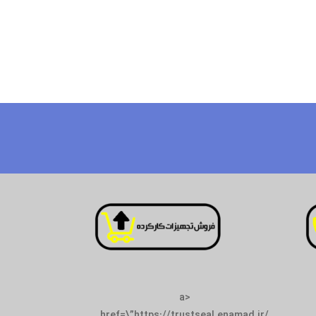
<a
href=\”https://trustseal.enamad.ir/