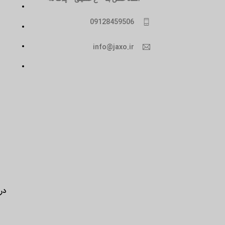
09128459506
info@jaxo.ir
درب