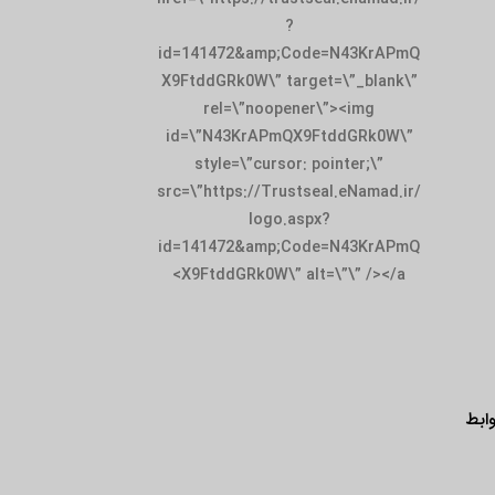
?
id=141472&amp;Code=N43KrAPmQ
X9FtddGRk0W\” target=\”_blank\”
rel=\”noopener\”><img
id=\”N43KrAPmQX9FtddGRk0W\”
style=\”cursor: pointer;\”
src=\”https://Trustseal.eNamad.ir/
logo.aspx?
id=141472&amp;Code=N43KrAPmQ
X9FtddGRk0W\” alt=\”\” /></a>
ابط