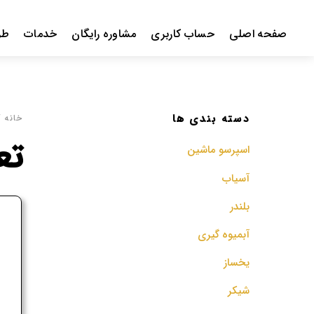
Ski
t
صفحه اصلی
حساب کاربری
مشاوره رایگان
خدمات
طر
conten
دسته بندی ها
خانه
/
تع
اسپرسو‌ ماشین
آسیاب
بلندر
ف
آبمیوه گیری
م
یخساز
شیکر