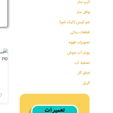
کرپ ساز
ج
وافل ساز
شو کیس (کیک شو)
قطعات یدکی
تجهیزات قهوه
بویلر آب جوش
تصفیه آب
اجاق گاز
گریل