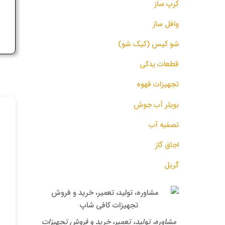
کرپ ساز
ج
وافل ساز
شو کیس (کیک شو)
قطعات یدکی
تجهیزات قهوه
بویلر آب جوش
تصفیه آب
اجاق گاز
گریل
مشاوره، تولید، تعمیر، خرید و فروش تجهیزات