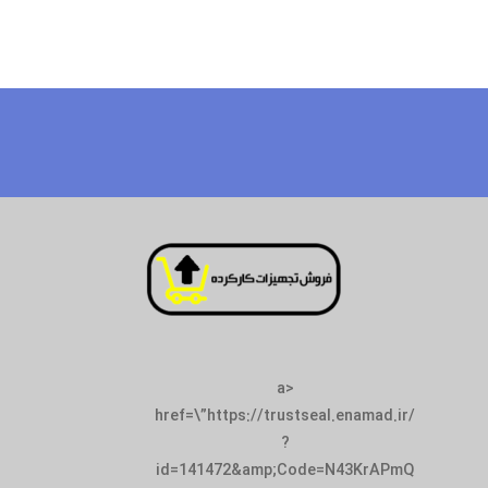
<a
href=\”https://trustseal.enamad.ir/
?
id=141472&amp;Code=N43KrAPmQ