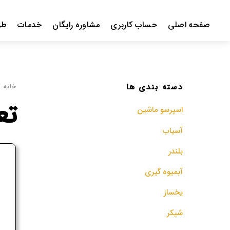
Ski
t
صفحه اصلی
حساب کاربری
مشاوره رایگان
خدمات
طر
conten
دسته بندی ها
خانه
/
تع
اسپرسو‌ ماشین
آسیاب
بلندر
ف
آبمیوه گیری
م
یخساز
شیکر