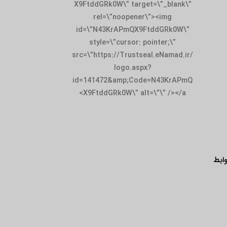
X9FtddGRk0W\” target=\”_blank\”
rel=\”noopener\”><img
id=\”N43KrAPmQX9FtddGRk0W\”
style=\”cursor: pointer;\”
src=\”https://Trustseal.eNamad.ir/
logo.aspx?
id=141472&amp;Code=N43KrAPmQ
X9FtddGRk0W\” alt=\”\” /></a>
ابط