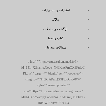
انتقادات و پیشنهادات
وبلاگ
بازگشت و مبادلات
کتاب راهنما
سوالات متداول
<a href=\”https://trustseal.enamad.ir/?
id=141472&amp;Code=N43KrAPmQX9FtddG
Rk0W\” target=\”_blank\” rel=\”noopener\”>
<img id=\”N43KrAPmQX9FtddGRk0W\”
style=\”cursor: pointer;\”
src=\”https://Trustseal.eNamad.ir/logo.aspx?
id=141472&amp;Code=N43KrAPmQX9FtddG
Rk0W\” alt=\”\” /></a>