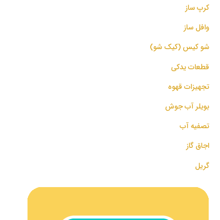
کرپ ساز
وافل ساز
شو کیس (کیک شو)
قطعات یدکی
تجهیزات قهوه
بویلر آب جوش
تصفیه آب
اجاق گاز
گریل