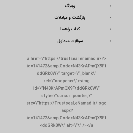
وبلاگ
بازگشت و مبادلات
کتاب راهنما
سوالات متداول
<a href=\”https://trustseal.enamad.ir/?
id=141472&amp;Code=N43KrAPmQX9Ft
ddGRk0W\” target=\”_blank\”
rel=\”noopener\”><img
id=\”N43KrAPmQX9FtddGRk0W\”
style=\”cursor: pointer;\”
src=\”https://Trustseal.eNamad.ir/logo
.aspx?
id=141472&amp;Code=N43KrAPmQX9Ft
ddGRk0W\” alt=\”\” /></a>