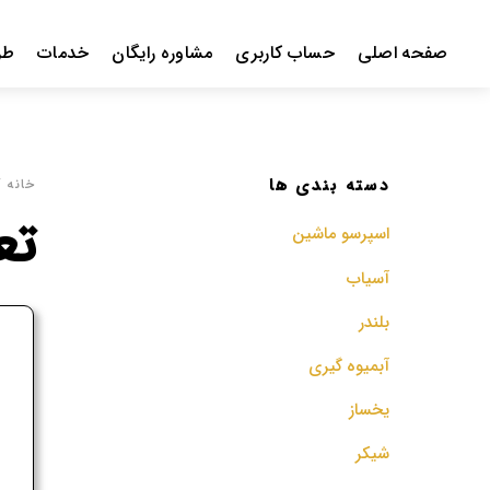
Ski
t
صفحه اصلی
حساب کاربری
مشاوره رایگان
خدمات
طر
conten
دسته بندی ها
خانه
/ 
تعم
اسپرسو‌ ماشین
آسیاب
بلندر
ف
آبمیوه گیری
م
یخساز
شیکر