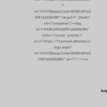
?
id=141472&amp;Code=N43KrAPmQ
X9FtddGRk0W\” target=\”_blank\”
rel=\”noopener\”><img
id=\”N43KrAPmQX9FtddGRk0W\”
style=\”cursor: pointer;\”
src=\”https://Trustseal.eNamad.ir/
logo.aspx?
id=141472&amp;Code=N43KrAPmQ
X9FtddGRk0W\” alt=\”\” /></a>
ابط