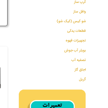
کرپ ساز
ج
وافل ساز
شو کیس (کیک شو)
قطعات یدکی
تجهیزات قهوه
بویلر آب جوش
تصفیه آب
اجاق گاز
گریل