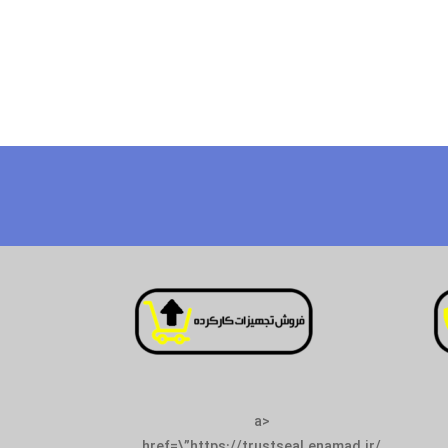
<a
href=\”https://trustseal.enamad.ir/