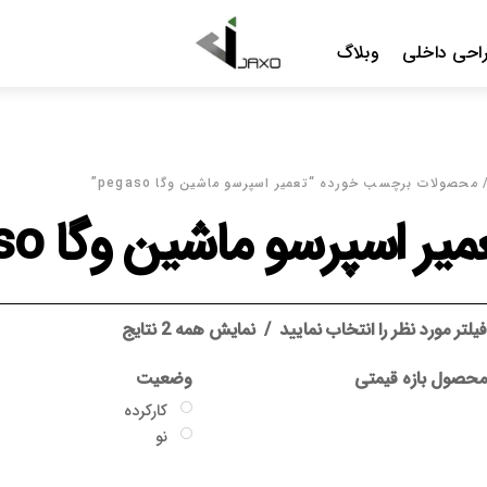
Menu
احی داخلی
وبلاگ
محصولات برچسب خورده “تعمیر اسپرسو ماشین وگا pegaso”
یر اسپرسو ماشین وگا pegaso
یلتر مورد نظر را انتخاب نمایید
نمایش همه 2 نتایج
حصول بازه قیمتی
وضعیت
کارکرده
نو