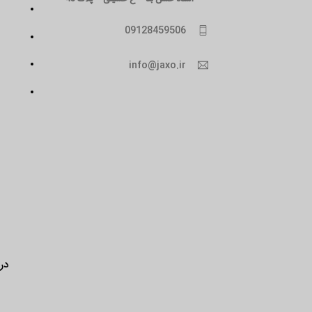
09128459506
info@jaxo.ir
درب