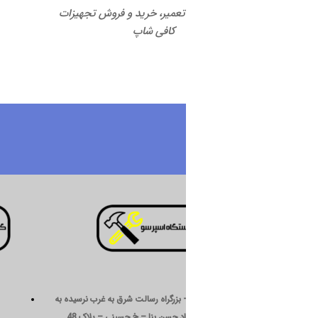
 تعمیر، خرید و فروش تجهیزات
کافی شاپ
درباره ما
 بزرگراه رسالت شرق به غرب نرسیده به
د حسن بنا – خ حسینی – پلاک 48