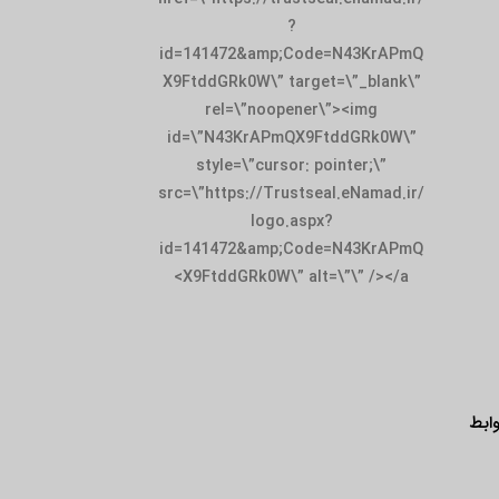
id=141472&amp;
X9FtddGRk0W\” t
rel=\”noop
id=\”N43KrAPm
style=\”curso
src=\”https://Tru
logo.
id=141472&amp;
X9FtddGRk0W\”