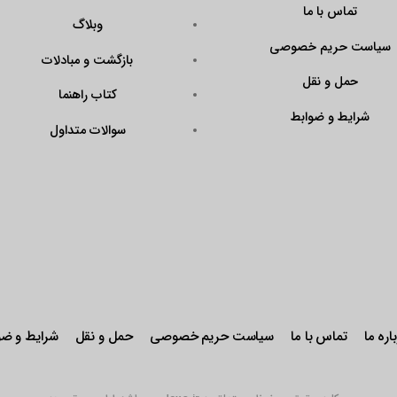
?
وبلاگ
Code=N43KrAPmQ
بازگشت و مبادلات
arget=\”_blank\”
ener\”><img
کتاب راهنما
QX9FtddGRk0W\”
سوالات متداول
r: pointer;\”
stseal.eNamad.ir/
aspx?
Code=N43KrAPmQ
 alt=\”\” /></a>
حریم خصوصی
حمل و نقل
شرایط و ضوابط