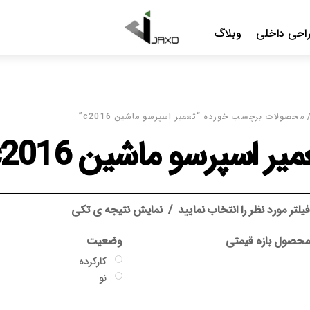
Me
رسو ماشین c2016”
اشین c2016
د
نمایش نتیجه ی تکی
وضعیت
گارانتی
کارکرده
بدون گارانتی
نو
جاکسو
سایر گارانتی