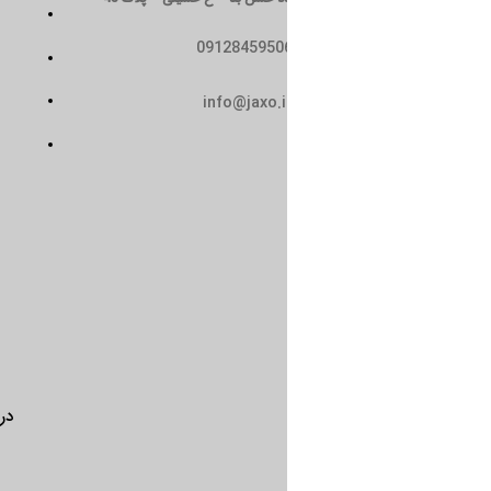
تماس با ما
0912845950
سیاست حریم خصوصی
حمل و نقل
info@jaxo.i
شرایط و ضوابط
درباره ما
تماس با ما
سیاست 