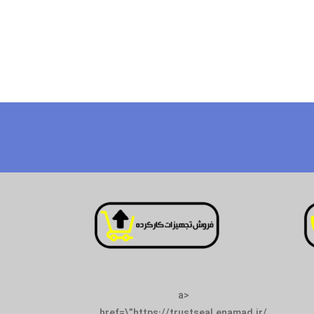
<a
href=\”https://tr