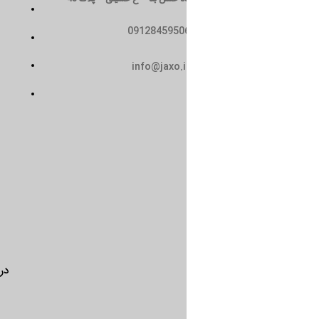
تماس با ما
0912845950
سیاست حریم خصوصی
حمل و نقل
info@jaxo.i
شرایط و ضوابط
درباره ما
تماس با ما
سیاست 