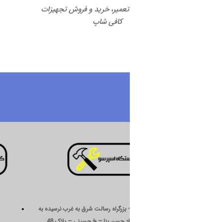
 تعمیر، خرید و فروش تجهیزات
کافی شاپ
درباره ما
 بزرگراه رسالت شرق به غرب نرسیده به
د حسن بنا – خ حسینی – پلاک 48