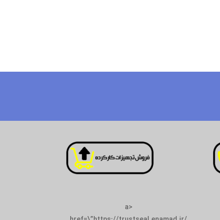
<a
href=\”https://tr