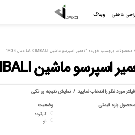
Me
ن LA CIMBALI مدل M34”
LA CIMB مدل M34
د
نمایش نتیجه ی تکی
وضعیت
گارانتی
کارکرده
بدون گارانتی
نو
جاکسو
سایر گارانتی