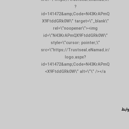
id=141472&amp;
X9FtddGRk0W\” t
rel=\”noop
id=\”N43KrAPm
style=\”curso
src=\”https://Tru
logo.
id=141472&amp;
X9FtddGRk0W\”