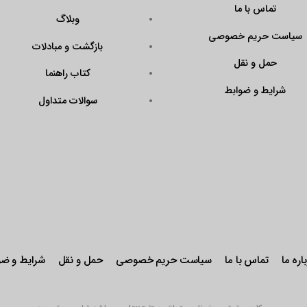
?
وبلاگ
Code=N43KrAPmQ
بازگشت و مبادلات
arget=\”_blank\”
ener\”><img
کتاب راهنما
QX9FtddGRk0W\”
سوالات متداول
r: pointer;\”
stseal.eNamad.ir/
aspx?
Code=N43KrAPmQ
 alt=\”\” /></a>
حریم خصوصی
حمل و نقل
شرایط و ضوابط