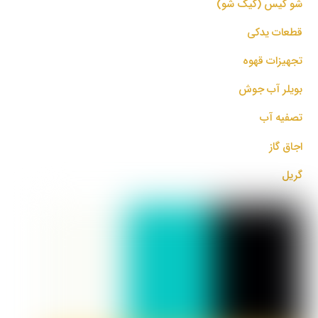
شو کیس (کیک شو)
قطعات یدکی
تجهیزات قهوه
بویلر آب جوش
تصفیه آب
اجاق گاز
گریل