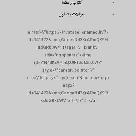
کتاب راهنما
سوالات متداول
<a href=\”https://trustseal.enamad.ir/?
id=141472&amp;Code=N43KrAPmQX9Ft
ddGRk0W\” target=\”_blank\”
rel=\”noopener\”><img
id=\”N43KrAPmQX9FtddGRk0W\”
style=\”cursor: pointer;\”
src=\”https://Trustseal.eNamad.ir/logo
.aspx?
id=141472&amp;Code=N43KrAPmQX9Ft
ddGRk0W\” alt=\”\” /></a>