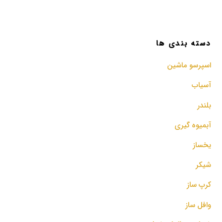
دسته بندی ها
اسپرسو‌ ماشین
آسیاب
بلندر
آبمیوه گیری
یخساز
شیکر
کرپ ساز
وافل ساز