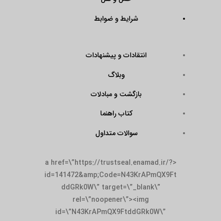
شرایط و ضوابط
انتقادات و پیشنهادات
وبلاگ
بازگشت و مبادلات
کتاب راهنما
سوالات متداول
<a href=\”https://trustseal.enamad.ir/?
id=141472&amp;Code=N43KrAPmQX9Ft
ddGRk0W\” target=\”_blank\”
rel=\”noopener\”><img
id=\”N43KrAPmQX9FtddGRk0W\”