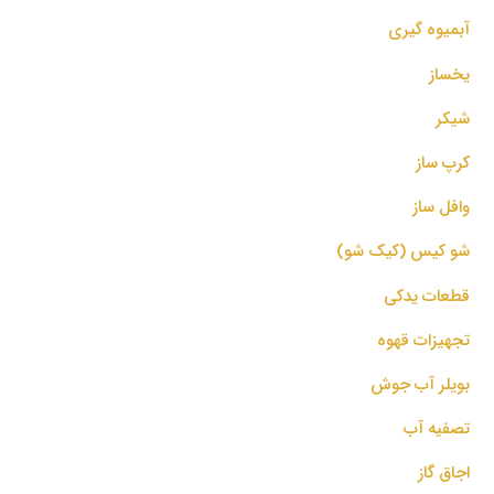
آبمیوه گیری
یخساز
شیکر
کرپ ساز
وافل ساز
شو کیس (کیک شو)
قطعات یدکی
تجهیزات قهوه
بویلر آب جوش
تصفیه آب
اجاق گاز