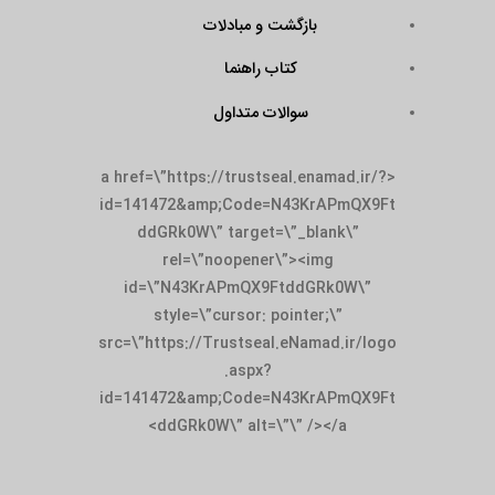
بازگشت و مبادلات
کتاب راهنما
سوالات متداول
<a href=\”https://trustseal.enamad.ir/?
id=141472&amp;Code=N43KrAPmQX9Ft
ddGRk0W\” target=\”_blank\”
rel=\”noopener\”><img
id=\”N43KrAPmQX9FtddGRk0W\”
style=\”cursor: pointer;\”
src=\”https://Trustseal.eNamad.ir/logo
.aspx?
id=141472&amp;Code=N43KrAPmQX9Ft
ddGRk0W\” alt=\”\” /></a>