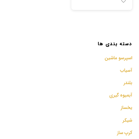
دسته بندی ها
اسپرسو‌ ماشین
آسیاب
بلندر
آبمیوه گیری
یخساز
شیکر
کرپ ساز