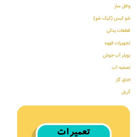
وافل ساز
شو کیس (کیک شو)
قطعات یدکی
تجهیزات قهوه
بویلر آب جوش
تصفیه آب
اجاق گاز
گریل