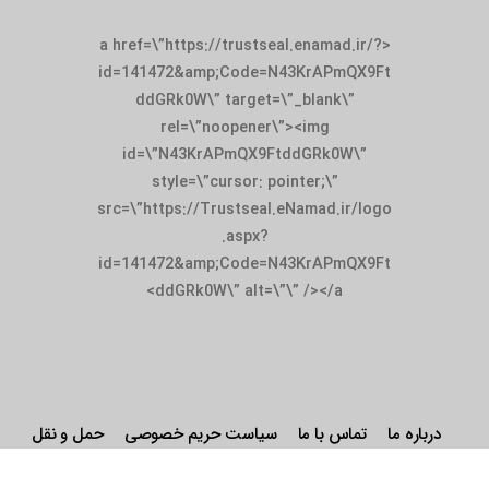
<a href=\”https://trustseal.enamad.ir/?
id=141472&amp;Code=N43KrAPmQX9Ft
ddGRk0W\” target=\”_blank\”
rel=\”noopener\”><img
id=\”N43KrAPmQX9FtddGRk0W\”
style=\”cursor: pointer;\”
src=\”https://Trustseal.eNamad.ir/logo
.aspx?
id=141472&amp;Code=N43KrAPmQX9Ft
ddGRk0W\” alt=\”\” /></a>
درباره ما
تماس با ما
سیاست حریم خصوصی
حمل و نقل
شرایط و ضوابط