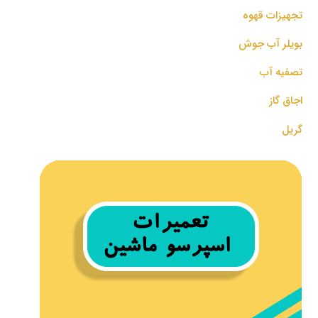
تجهیزات قهوه
بویلر آب جوش
تصفیه آب
اجاق گاز
گریل