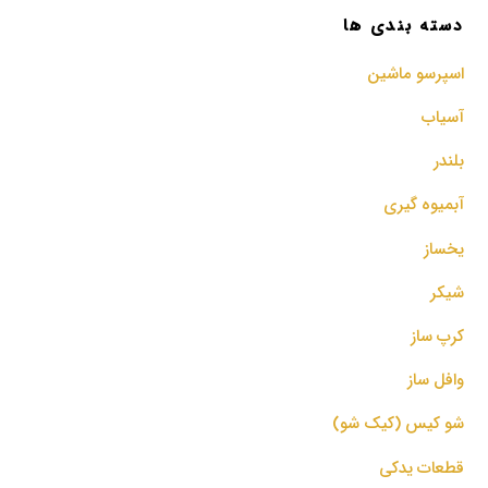
دسته بندی ها
اسپرسو‌ ماشین
آسیاب
بلندر
آبمیوه گیری
یخساز
شیکر
کرپ ساز
وافل ساز
شو کیس (کیک شو)
قطعات یدکی