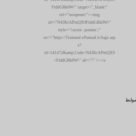
FtddGRk0W\” target=\”_blank\”
rel=\”noopener\”><img
id=\”N43KrAPmQX9FtddGRk0W\”
style=\”cursor: pointer;\”
src=\”https://Trustseal.eNamad.ir/logo.asp
x?
id=141472&amp;Code=N43KrAPmQX9
FtddGRk0W\” alt=\”\” /></a>
وابط