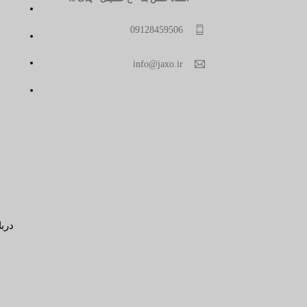
09128459506
info@jaxo.ir
دربا