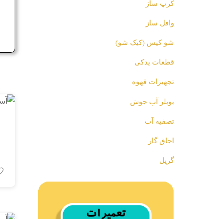
کرپ ساز
ج
وافل ساز
شو کیس (کیک شو)
قطعات یدکی
تجهیزات قهوه
بویلر آب جوش
تصفیه آب
اجاق گاز
گریل