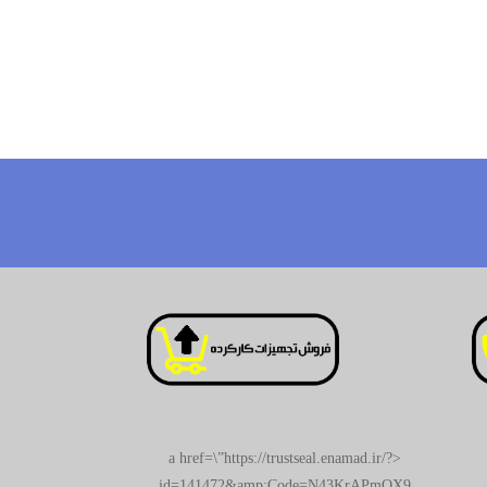
<a href=\”https://trustseal.enamad.ir/?
id=141472&amp;Code=N43KrAPmQX9