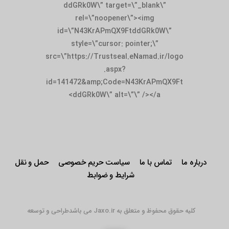
ddGRk0W\” target=\”_blank\”
rel=\”noopener\”><img
id=\”N43KrAPmQX9FtddGRk0W\”
style=\”cursor: pointer;\”
src=\”https://Trustseal.eNamad.ir/logo
.aspx?
id=141472&amp;Code=N43KrAPmQX9Ft
ddGRk0W\” alt=\”\” /></a>
درباره ما
تماس با ما
سیاست حریم خصوصی
حمل و نقل
شرایط و ضوابط
کلیه حقوق محفوظ و متعلق به Jaxo.ir می باشد
طراحی و توسعه