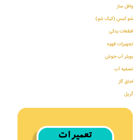
وافل ساز
شو کیس (کیک شو)
قطعات یدکی
تجهیزات قهوه
بویلر آب جوش
تصفیه آب
اجاق گاز
گریل