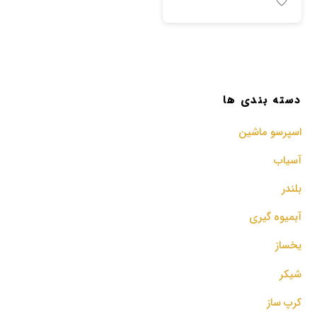
دسته بندی ها
اسپرسو‌ ماشین
آسیاب
بلندر
آبمیوه گیری
یخساز
شیکر
کرپ ساز