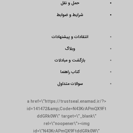
حمل و نقل
شرایط و ضوابط
انتقادات و پیشنهادات
وبلاگ
بازگشت و مبادلات
کتاب راهنما
سوالات متداول
<a href=\”https://trustseal.enamad.ir/?
id=141472&amp;Code=N43KrAPmQX9Ft
ddGRk0W\” target=\”_blank\”
rel=\”noopener\”><img
id=\”N43KrAPmQX9FtddGRk0W\”