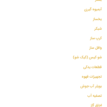
آبمیوه گیری
یخساز
شیکر
کرپ ساز
وافل ساز
شو کیس (کیک شو)
قطعات یدکی
تجهیزات قهوه
بویلر آب جوش
تصفیه آب
اجاق گاز