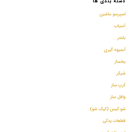
دسته بندی ها
اسپرسو‌ ماشین
آسیاب
بلندر
آبمیوه گیری
یخساز
شیکر
کرپ ساز
وافل ساز
شو کیس (کیک شو)
قطعات یدکی