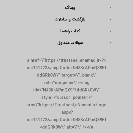
وبلاگ
بازگشت و مبادلات
کتاب راهنما
سوالات متداول
<a href=\”https://trustseal.enamad.ir/?
id=141472&amp;Code=N43KrAPmQX9Ft
ddGRk0W\” target=\”_blank\”
rel=\”noopener\”><img
id=\”N43KrAPmQX9FtddGRk0W\”
style=\”cursor: pointer;\”
src=\”https://Trustseal.eNamad.ir/logo
.aspx?
id=141472&amp;Code=N43KrAPmQX9Ft
ddGRk0W\” alt=\”\” /></a>