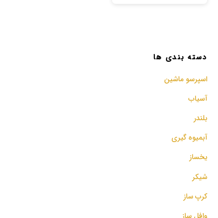
دسته بندی ها
اسپرسو‌ ماشین
آسیاب
بلندر
آبمیوه گیری
یخساز
شیکر
کرپ ساز
وافل ساز