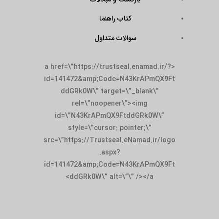
کتاب راهنما
سوالات متداول
<a href=\”https://trustseal.enamad.ir/?
id=141472&amp;Code=N43KrAPmQX9Ft
ddGRk0W\” target=\”_blank\”
rel=\”noopener\”><img
id=\”N43KrAPmQX9FtddGRk0W\”
style=\”cursor: pointer;\”
src=\”https://Trustseal.eNamad.ir/logo
.aspx?
id=141472&amp;Code=N43KrAPmQX9Ft
ddGRk0W\” alt=\”\” /></a>