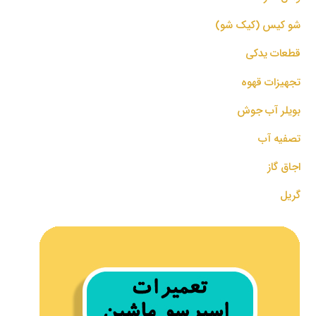
شو کیس (کیک شو)
قطعات یدکی
تجهیزات قهوه
بویلر آب جوش
تصفیه آب
اجاق گاز
گریل