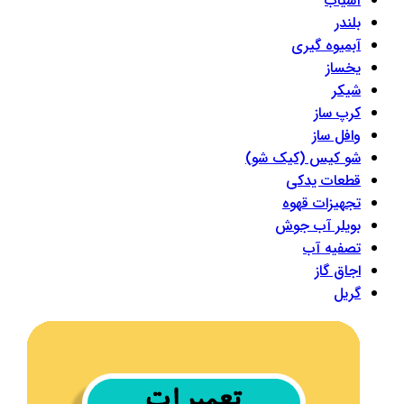
آسیاب
بلندر
آبمیوه گیری
یخساز
شیکر
کرپ ساز
وافل ساز
شو کیس (کیک شو)
قطعات یدکی
تجهیزات قهوه
بویلر آب جوش
تصفیه آب
اجاق گاز
گریل