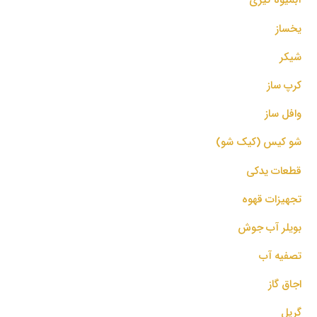
یخساز
شیکر
کرپ ساز
وافل ساز
شو کیس (کیک شو)
قطعات یدکی
تجهیزات قهوه
بویلر آب جوش
تصفیه آب
اجاق گاز
گریل