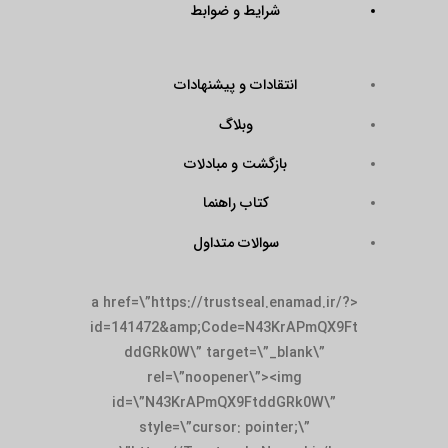
شرایط و ضوابط
انتقادات و پیشنهادات
وبلاگ
بازگشت و مبادلات
کتاب راهنما
سوالات متداول
<a href=\”https://trustseal.enamad.ir/?
id=141472&amp;Code=N43KrAPmQX9Ft
ddGRk0W\” target=\”_blank\”
rel=\”noopener\”><img
id=\”N43KrAPmQX9FtddGRk0W\”
style=\”cursor: pointer;\”