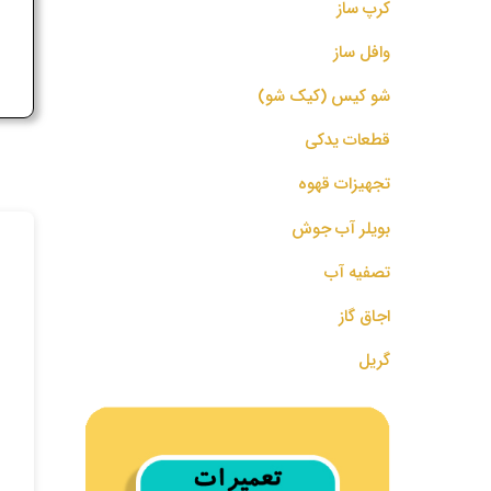
کرپ ساز
ج
وافل ساز
شو کیس (کیک شو)
قطعات یدکی
تجهیزات قهوه
بویلر آب جوش
تصفیه آب
اجاق گاز
گریل