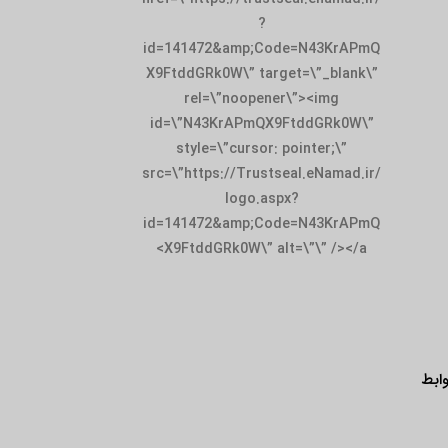
?
id=141472&amp;Code=N43KrAPmQ
X9FtddGRk0W\” target=\”_blank\”
rel=\”noopener\”><img
id=\”N43KrAPmQX9FtddGRk0W\”
style=\”cursor: pointer;\”
src=\”https://Trustseal.eNamad.ir/
logo.aspx?
id=141472&amp;Code=N43KrAPmQ
X9FtddGRk0W\” alt=\”\” /></a>
ابط