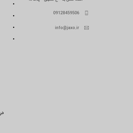
09128459506
info@jaxo.ir
درب