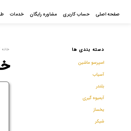
Ski
t
صفحه اصلی
حساب کاربری
مشاوره رایگان
خدمات
طر
conten
دسته بندی ها
خانه
/
خر
اسپرسو‌ ماشین
آسیاب
بلندر
ف
آبمیوه گیری
م
یخساز
شیکر