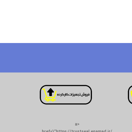
<a
href=\”https://trustseal.enamad.ir/