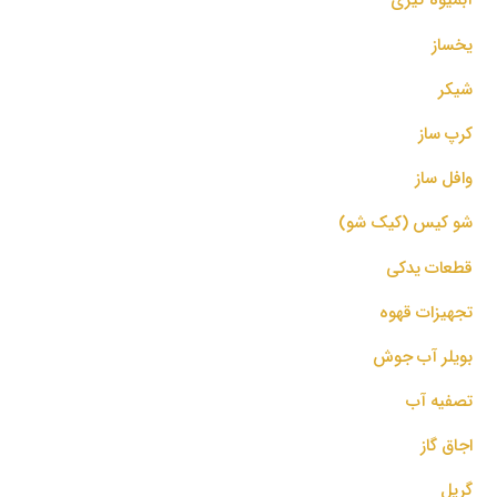
یخساز
شیکر
کرپ ساز
وافل ساز
شو کیس (کیک شو)
قطعات یدکی
تجهیزات قهوه
بویلر آب جوش
تصفیه آب
اجاق گاز
گریل