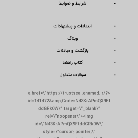
شرایط و ضوابط
انتقادات و پیشنهادات
وبلاگ
بازگشت و مبادلات
کتاب راهنما
سوالات متداول
<a href=\”https://trustseal.enamad.ir/?
id=141472&amp;Code=N43KrAPmQX9Ft
ddGRk0W\” target=\”_blank\”
rel=\”noopener\”><img
id=\”N43KrAPmQX9FtddGRk0W\”
style=\”cursor: pointer;\”