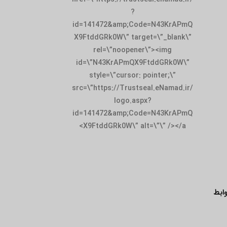
id=141472&amp;
X9FtddGRk0W\” t
rel=\”noop
id=\”N43KrAPm
style=\”curso
src=\”https://Tru
logo.
id=141472&amp;
X9FtddGRk0W\”