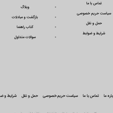
?
وبلاگ
Code=N43KrAPmQ
بازگشت و مبادلات
arget=\”_blank\”
ener\”><img
کتاب راهنما
QX9FtddGRk0W\”
سوالات متداول
r: pointer;\”
stseal.eNamad.ir/
aspx?
Code=N43KrAPmQ
 alt=\”\” /></a>
حریم خصوصی
حمل و نقل
شرایط و ضوابط