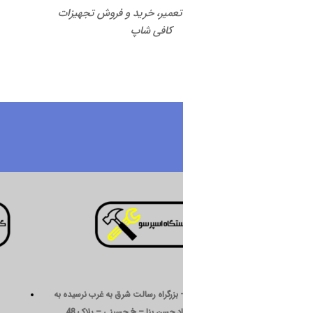
 تعمیر، خرید و فروش تجهیزات
کافی شاپ
درباره ما
 بزرگراه رسالت شرق به غرب نرسیده به
د حسن بنا – خ حسینی – پلاک 48