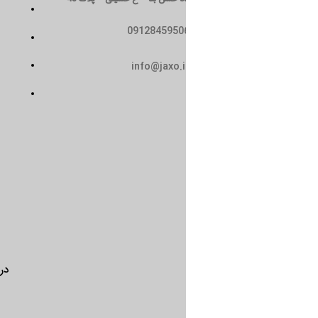
تماس با ما
0912845950
سیاست حریم خصوصی
حمل و نقل
info@jaxo.i
شرایط و ضوابط
درباره ما
تماس با ما
سیاست 