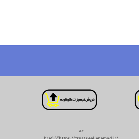
<a
href=\”https://tr