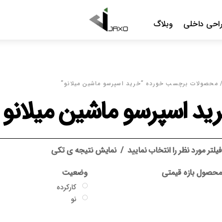
Me
اسپرسو ماشین میلانو”
 ماشین میلانو
د
نمایش نتیجه ی تکی
وضعیت
گارانتی
کارکرده
بدون گارانتی
نو
جاکسو
سایر گارانتی