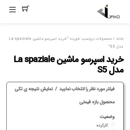
Ski
Menu
t
conten
خانه
/ محصولات برچسب خورده “خرید اسپرسو ماشین La spaziale
مدل S5”
خرید اسپرسو ماشین La spaziale
مدل S5
فیلتر مورد نظر را انتخاب نمایید
نمایش نتیجه ی تکی
محصول بازه قیمتی
وضعیت
کارکرده