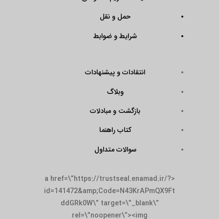
حمل و نقل
شرایط و ضوابط
انتقادات و پیشنهادات
وبلاگ
بازگشت و مبادلات
کتاب راهنما
سوالات متداول
<a href=\”https://trustseal.enamad.ir/?
id=141472&amp;Code=N43KrAPmQX9Ft
ddGRk0W\” target=\”_blank\”
rel=\”noopener\”><img