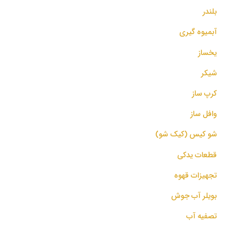
بلندر
آبمیوه گیری
یخساز
شیکر
کرپ ساز
وافل ساز
شو کیس (کیک شو)
قطعات یدکی
تجهیزات قهوه
بویلر آب جوش
تصفیه آب