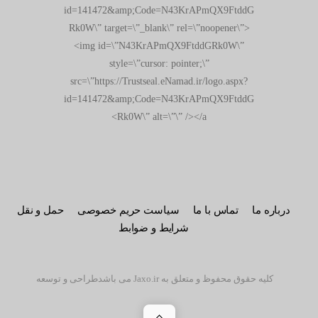
id=141472&amp;Code=N43KrAPmQX9FtddG
Rk0W\” target=\”_blank\” rel=\”noopener\”>
<img id=\”N43KrAPmQX9FtddGRk0W\”
style=\”cursor: pointer;\”
src=\”https://Trustseal.eNamad.ir/logo.aspx?
id=141472&amp;Code=N43KrAPmQX9FtddG
Rk0W\” alt=\”\” /></a>
درباره ما
تماس با ما
سیاست حریم خصوصی
حمل و نقل
شرایط و ضوابط
کلیه حقوق محفوظ و متعلق به Jaxo.ir می باشد
طراحی و توسعه
Back