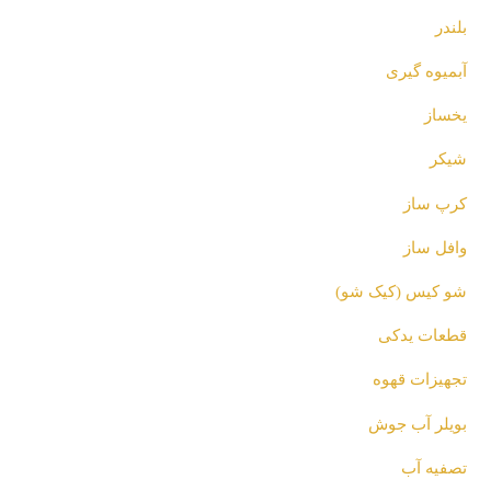
بلندر
آبمیوه گیری
یخساز
شیکر
کرپ ساز
وافل ساز
شو کیس (کیک شو)
قطعات یدکی
تجهیزات قهوه
بویلر آب جوش
تصفیه آب